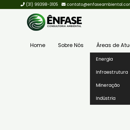
(31) 99398-3105
contato@enfaseambiental.c
Home
Sobre Nós
Áreas de At
Energia
Home
Serviços
Licenciamento Ambiental
Infraestrutura
Licença Operaciona
Mineração
Indústria