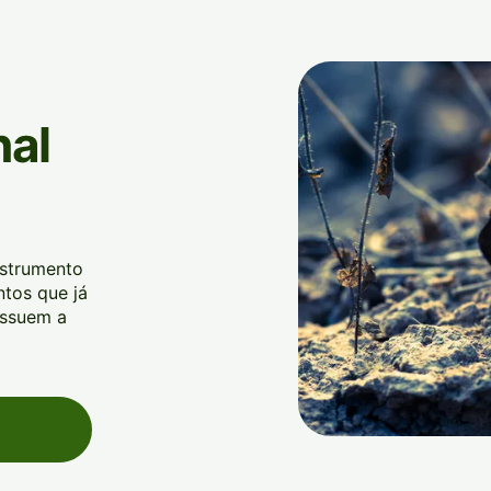
nal
strumento
ntos que já
ossuem a