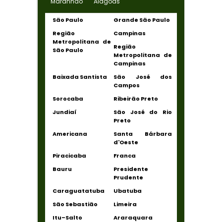
Maranhão
Alagoas
São Paulo
Grande São Paulo
Região
Campinas
Metropolitana de
Região
São Paulo
Metropolitana de
Campinas
Baixada Santista
São José dos
Campos
Sorocaba
Ribeirão Preto
Jundiaí
São José do Rio
Preto
Americana
Santa Bárbara
d'Oeste
Piracicaba
Franca
Bauru
Presidente
Prudente
Caraguatatuba
Ubatuba
São Sebastião
Limeira
Itu–Salto
Araraquara