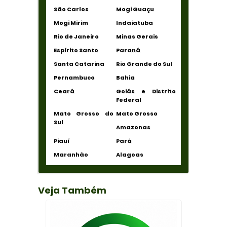
São Carlos
Mogi Guaçu
Mogi Mirim
Indaiatuba
Rio de Janeiro
Minas Gerais
Espírito Santo
Paraná
Santa Catarina
Rio Grande do Sul
Pernambuco
Bahia
Ceará
Goiás e Distrito
Federal
Mato Grosso do
Mato Grosso
Sul
Amazonas
Piauí
Pará
Maranhão
Alagoas
Veja Também