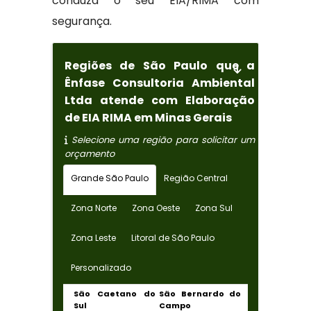
conduza o seu EIA/RIMA com
segurança.
Regiões de São Paulo que a
Ênfase Consultoria Ambiental
Ltda atende com Elaboração
de EIA RIMA em Minas Gerais
Selecione uma região para solicitar um
orçamento
Grande São Paulo
Região Central
Zona Norte
Zona Oeste
Zona Sul
Zona Leste
Litoral de São Paulo
Personalizado
São Caetano do
São Bernardo do
Sul
Campo