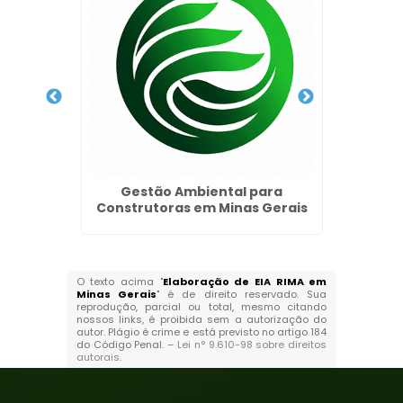
orativa
Gestão Ambiental para
Lice
Construtoras em Minas Gerais
O texto acima "
Elaboração de EIA RIMA em
Minas Gerais
" é de direito reservado. Sua
reprodução, parcial ou total, mesmo citando
nossos links, é proibida sem a autorização do
autor. Plágio é crime e está previsto no artigo 184
do Código Penal. –
Lei n° 9.610-98 sobre direitos
autorais
.