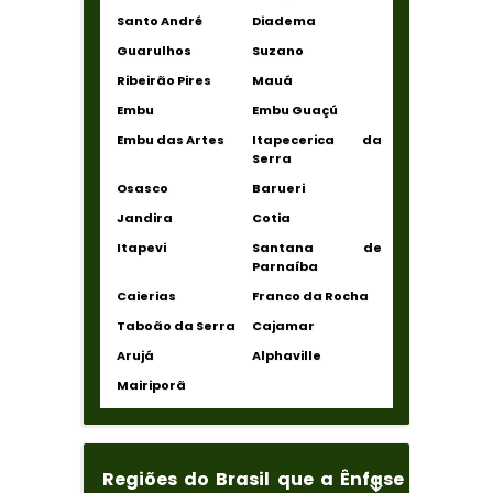
Santo André
Diadema
Guarulhos
Suzano
Ribeirão Pires
Mauá
Embu
Embu Guaçú
Embu das Artes
Itapecerica da
Serra
Osasco
Barueri
Jandira
Cotia
Itapevi
Santana de
Parnaíba
Caierias
Franco da Rocha
Taboão da Serra
Cajamar
Arujá
Alphaville
Mairiporã
Regiões do Brasil que a Ênfase