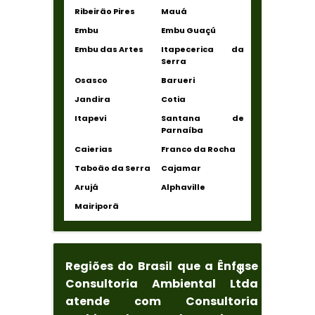
Ribeirão Pires
Mauá
Embu
Embu Guaçú
Embu das Artes
Itapecerica da
Serra
Osasco
Barueri
Jandira
Cotia
Itapevi
Santana de
Parnaíba
Caierias
Franco da Rocha
Taboão da Serra
Cajamar
Arujá
Alphaville
Mairiporã
Regiões do Brasil que a Ênfase
Consultoria Ambiental Ltda
atende com Consultoria