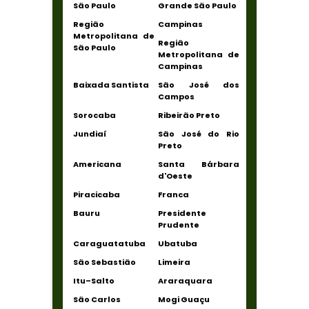
São Paulo
Grande São Paulo
Região
Campinas
Metropolitana de
Região
São Paulo
Metropolitana de
Campinas
Baixada Santista
São José dos
Campos
Sorocaba
Ribeirão Preto
Jundiaí
São José do Rio
Preto
Americana
Santa Bárbara
d'Oeste
Piracicaba
Franca
Bauru
Presidente
Prudente
Caraguatatuba
Ubatuba
São Sebastião
Limeira
Itu–Salto
Araraquara
São Carlos
Mogi Guaçu