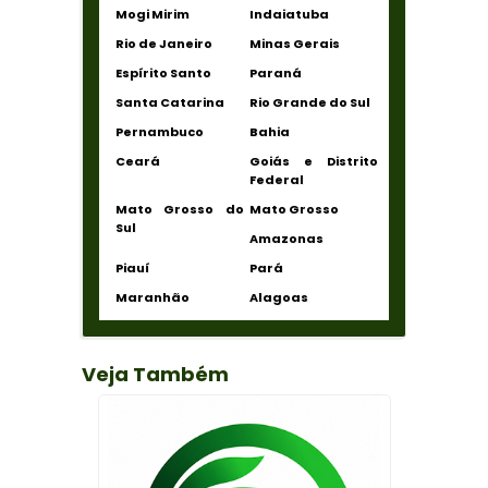
Mogi Mirim
Indaiatuba
Rio de Janeiro
Minas Gerais
Espírito Santo
Paraná
Santa Catarina
Rio Grande do Sul
Pernambuco
Bahia
Ceará
Goiás e Distrito
Federal
Mato Grosso do
Mato Grosso
Sul
Amazonas
Piauí
Pará
Maranhão
Alagoas
Veja Também