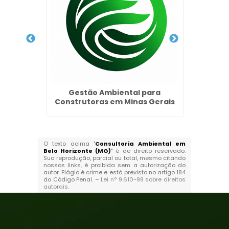
ificado
Gestão Ambiental para
LAS
Construtoras em Minas Gerais
O texto acima "
Consultoria Ambiental em
Belo Horizonte (MG)
" é de direito reservado.
Sua reprodução, parcial ou total, mesmo citando
nossos links, é proibida sem a autorização do
autor. Plágio é crime e está previsto no artigo 184
do Código Penal. –
Lei n° 9.610-98 sobre direitos
autorais
.