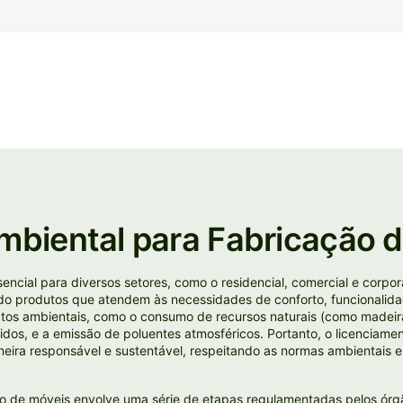
mbiental para Fabricação 
ncial para diversos setores, como o residencial, comercial e corpor
do produtos que atendem às necessidades de conforto, funcionalida
tos ambientais, como o consumo de recursos naturais (como madeira
uidos, e a emissão de poluentes atmosféricos. Portanto, o licenciame
neira responsável e sustentável, respeitando as normas ambientais 
ão de móveis envolve uma série de etapas regulamentadas pelos órg