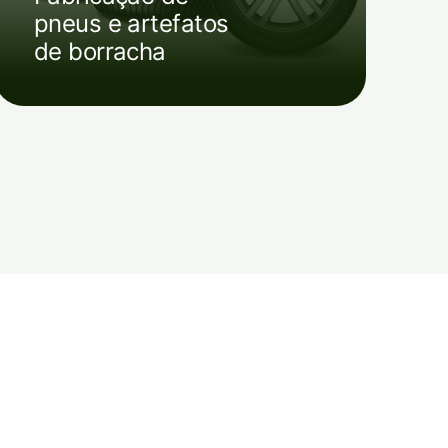
pneus e artefatos
de borracha