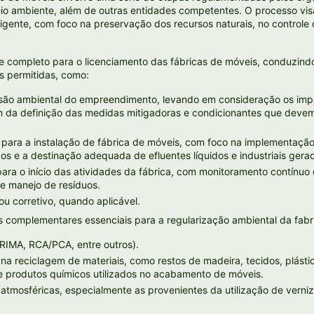
io ambiente, além de outras entidades competentes. O processo vis
igente, com foco na preservação dos recursos naturais, no controle
te completo para o licenciamento das fábricas de móveis, conduzind
as permitidas, como:
são ambiental do empreendimento, levando em consideração os impac
ém da definição das medidas mitigadoras e condicionantes que deve
para a instalação de fábrica de móveis, com foco na implementação
dos e a destinação adequada de efluentes líquidos e industriais ger
ara o início das atividades da fábrica, com monitoramento contínuo
e manejo de resíduos.
u corretivo, quando aplicável.
s complementares essenciais para a regularização ambiental da fab
RIMA, RCA/PCA, entre outros).
 na reciclagem de materiais, como restos de madeira, tecidos, plást
e produtos químicos utilizados no acabamento de móveis.
tmosféricas, especialmente as provenientes da utilização de vernize