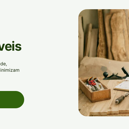
veis
de,
minimizam